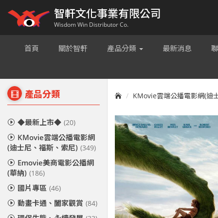
智軒文化事業有限公司
Wisdom Win Distributor Co.
首頁
關於智軒
產品分類
最新消息
產品分類
KMovie雲端公播電影網(
◆最新上市◆
(20)
KMovie雲端公播電影網
(迪士尼、福斯、索尼)
(349)
Emovie美商電影公播網
(華納)
(186)
國片專區
(46)
動畫卡通、闔家觀賞
(84)