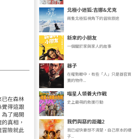
北極小迷狐:吉娜&尤克
兩隻北極狐視角下的冒險旅途
新來的小朋友
一個關於家與家人的故事
器子
在權勢眼中，有些「人」只是器官買
賣的物件...
喵星人領養大作戰
來已在森林
史上最萌的救援行動
絲覺得這跟
。為了揭開
我們與惡的距離2
龍的真相，
龍冒險就此
我已經快要想不清楚，自己原本的樣
子...