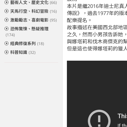
藝術人文、歷史文化
(66)
本片是繼2016年迪士尼
天馬行空、科幻冒險
(16)
傳說》，過去1977年的
配樂提名。
激勵勵志、喜劇電影
(95)
故事描述在美國西北部地
恐怖驚悚、懸疑推理
之久，然而小男孩告訴她，
(174)
與娜塔莉和伐木商傑克的
經典修復系列
(18)
但是這也使得娜塔莉的獵人叔
科普知識
(32)