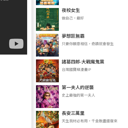
夜校女生
做自己，最好
夢想巨無霸
只要你願意相信，奇蹟就會發生
諸葛四郎-大戰魔鬼黨
台灣國寶級漫畫IP
第一夫人的逆襲
史上最強的第一夫人
長安三萬里
天生我材必有用，千金散盡還復來