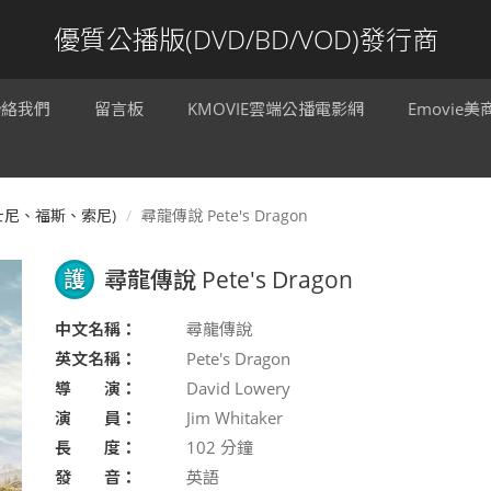
優質公播版(DVD/BD/VOD)發行商
聯絡我們
留言板
KMOVIE雲端公播電影網
Emovie
迪士尼、福斯、索尼)
尋龍傳說 Pete's Dragon
護
尋龍傳說 Pete's Dragon
中文名稱：
尋龍傳說
英文名稱：
Pete's Dragon
導 演：
David Lowery
演 員：
Jim Whitaker
長 度：
102
分鐘
發 音：
英語