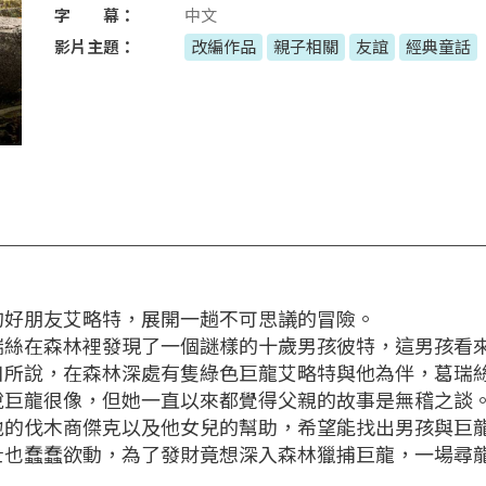
字 幕：
中文
影片主題：
改編作品
親子相關
友誼
經典童話
的好朋友艾略特，展開一趟不可思議的冒險。
瑞絲在森林裡發現了一個謎樣的十歲男孩彼特，這男孩看
口所說，在森林深處有隻綠色巨龍艾略特與他為伴，葛瑞
說巨龍很像，但她一直以來都覺得父親的故事是無稽之談
地的伐木商傑克以及他女兒的幫助，希望能找出男孩與巨
士也蠢蠢欲動，為了發財竟想深入森林獵捕巨龍，一場尋