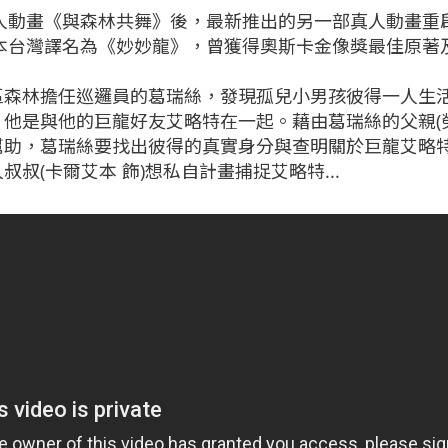
真人動畫《與森林共舞》後，最新推出的另一部真人動畫重
版本台灣譯名為《妙妙龍》，曾獲得奧斯卡金像獎最佳原著
區森林擔任巡邏員的葛瑞絲，發現孤兒小男孩彼得一人生活
他是與他的巨龍好友艾略特在一起。藉由葛瑞絲的父親(勞
幫助，葛瑞絲要找出彼得的真實身分與查明關於巨龍艾略
叔(卡爾艾本 飾)想私自計畫捕捉艾略特...