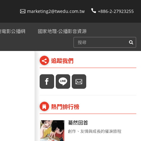
marketing2@twedu.com.tw
+886-2-27923255
美商電影公播網
國家地理-公播影音資源
追蹤我們
熱門排行榜
驀然回首
創作、友情與成長的催淚旅程