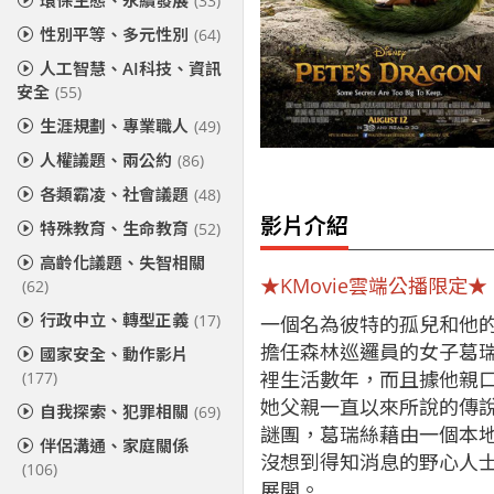
環保生態、永續發展
(33)
性別平等、多元性別
(64)
人工智慧、AI科技、資訊
安全
(55)
生涯規劃、專業職人
(49)
人權議題、兩公約
(86)
各類霸凌、社會議題
(48)
影片介紹
特殊教育、生命教育
(52)
高齡化議題、失智相關
★KMovie雲端公播限定★
(62)
行政中立、轉型正義
(17)
一個名為彼特的孤兒和他
擔任森林巡邏員的女子葛
國家安全、動作影片
裡生活數年，而且據他親
(177)
她父親一直以來所說的傳
自我探索、犯罪相關
(69)
謎團，葛瑞絲藉由一個本
伴侶溝通、家庭關係
沒想到得知消息的野心人
(106)
展開。