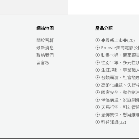
網站地圖
產品分類
關於智軒
◆最新上市◆
(20)
最新消息
Emovie美商電影公
聯絡我們
動畫卡通、闔家觀
留言板
性別平等、多元性
生涯規劃、專業職
各類霸凌、社會議
高齡化議題、失智
國家安全、動作影
伴侶溝通、家庭關
天馬行空、科幻冒
恐怖驚悚、懸疑推
科普知識
(32)