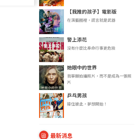
【我推的孩子】電影版
在演藝圈裡，謊言就是武器
警上添花
沒有什麼比奉命行事更危險
她眼中的世界
我寧願拍攝照片，而不是成為一張照
片
乒乓男孩
接住彼此，夢想開始！
最新消息