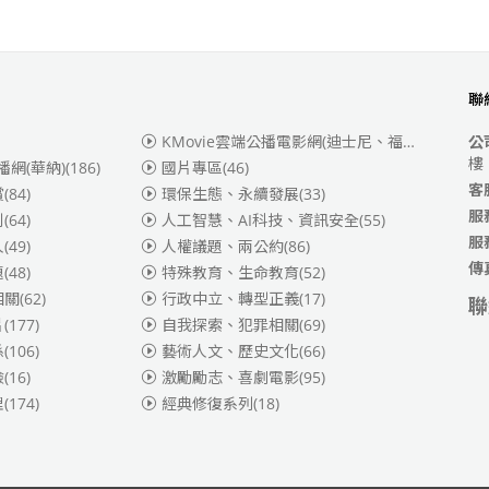
聯
KMovie雲端公播電影網(迪士尼、福斯、索尼)
(3
公
樓
播網(華納)
(186)
國片專區
(46)
客
賞
(84)
環保生態、永續發展
(33)
服
別
(64)
人工智慧、AI科技、資訊安全
(55)
服
人
(49)
人權議題、兩公約
(86)
傳
題
(48)
特殊教育、生命教育
(52)
相關
(62)
行政中立、轉型正義
(17)
聯
片
(177)
自我探索、犯罪相關
(69)
係
(106)
藝術人文、歷史文化
(66)
險
(16)
激勵勵志、喜劇電影
(95)
理
(174)
經典修復系列
(18)