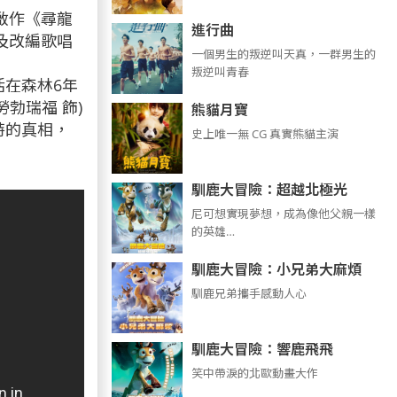
啟作《尋龍
進行曲
及改編歌唱
​​​一個男生的叛逆叫天真，一群男生的
叛逆叫青春
在森林6年
勃瑞福 飾)
熊貓月寶
特的真相，
史上唯一無 CG 真實熊貓主演
馴鹿大冒險：超越北極光
尼可想實現夢想，成為像他父親一樣
的英雄…
馴鹿大冒險：小兄弟大麻煩
馴鹿兄弟攜手感動人心
馴鹿大冒險：響鹿飛飛
笑中帶淚的北歐動畫大作