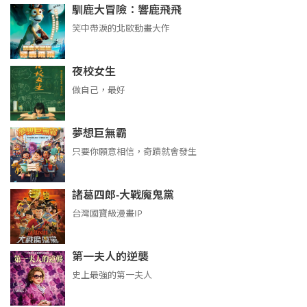
馴鹿大冒險：響鹿飛飛
笑中帶淚的北歐動畫大作
夜校女生
做自己，最好
夢想巨無霸
只要你願意相信，奇蹟就會發生
諸葛四郎-大戰魔鬼黨
台灣國寶級漫畫IP
第一夫人的逆襲
史上最強的第一夫人