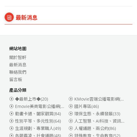
最新消息
網站地圖
關於智軒
最新消息
聯絡我們
留言板
產品分類
◆最新上市◆
(20)
KMovie雲端公播電影網(迪士尼、福斯、索尼)
Emovie美商電影公播網(華納)
(186)
國片專區
(46)
動畫卡通、闔家觀賞
(84)
環保生態、永續發展
(33)
性別平等、多元性別
(64)
人工智慧、AI科技、資訊安全
(55)
生涯規劃、專業職人
(49)
人權議題、兩公約
(86)
各類霸凌、社會議題
(48)
特殊教育、生命教育
(52)