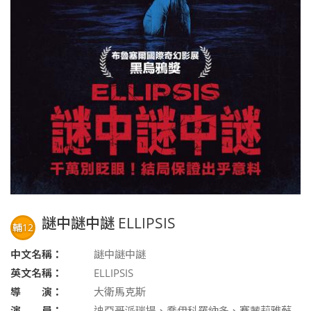
謎中謎中謎 ELLIPSIS
輔12
中文名稱：
謎中謎中謎
英文名稱：
ELLIPSIS
導 演：
大衛馬克斯
演 員：
迪亞哥派瑞提、喬伊科羅納多、賽茜莉雅蘇