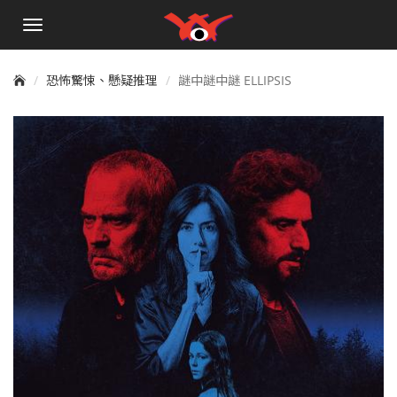
手
機
選
單
恐怖驚悚、懸疑推理
謎中謎中謎 ELLIPSIS