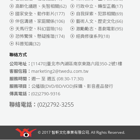
高齡化議題、失智相關
(62)
行政中立、轉型正義
(17)
國家安全、動作影片
(177)
自我探索、犯罪相關
(69)
伴侶溝通、家庭關係
(106)
藝術人文、歷史文化
(66)
天馬行空、科幻冒險
(16)
激勵勵志、喜劇電影
(95)
恐怖驚悚、懸疑推理
(174)
經典修復系列
(18)
科普知識
(32)
聯絡方式
公司地址：
[11470]臺北市內湖區南京東路六段350-2號1樓
客服信箱：
marketing2@twedu.com.tw
服務時間：
週一 至 週五 (08:30-17:30)
服務項目：
公播版(DVD/BD/VOD)採購、影音產品發行
傳真電話：
(02)2790-9316
聯絡電話：
(02)2792-3255
© 2017
智軒文化事業有限公司
. All Rights Reserved.