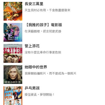
長安三萬里
天生我材必有用，千金散盡還復來
【我推的孩子】電影版
在演藝圈裡，謊言就是武器
警上添花
沒有什麼比奉命行事更危險
她眼中的世界
我寧願拍攝照片，而不是成為一張照片
乒乓男孩
接住彼此，夢想開始！