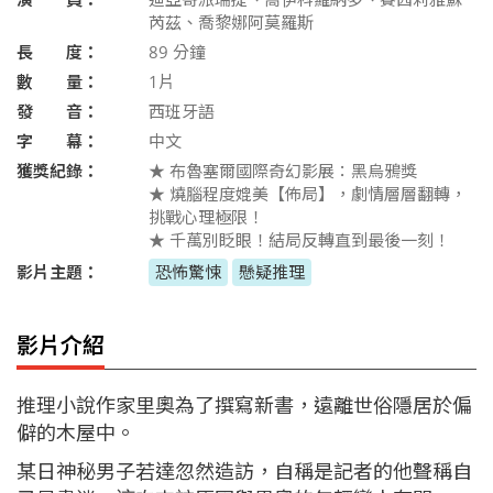
芮茲、喬黎娜阿莫羅斯
長 度：
89
分鐘
數 量：
1片
發 音：
西班牙語
字 幕：
中文
獲獎紀錄：
★ 布魯塞爾國際奇幻影展：黑烏鴉獎
★ 燒腦程度媲美【佈局】，劇情層層翻轉，
挑戰心理極限！
★ 千萬別眨眼！結局反轉直到最後一刻！
影片主題：
恐怖驚悚
懸疑推理
影片介紹
推理小說作家里奧為了撰寫新書，遠離世俗隱居於偏
僻的木屋中。
某日神秘男子若達忽然造訪，自稱是記者的他聲稱自