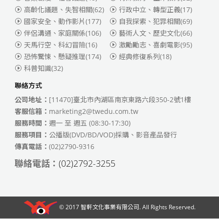
高齡化議題、失智相關
(62)
行政中立、轉型正義
(17)
國家安全、動作影片
(177)
自我探索、犯罪相關
(69)
伴侶溝通、家庭關係
(106)
藝術人文、歷史文化
(66)
天馬行空、科幻冒險
(16)
激勵勵志、喜劇電影
(95)
恐怖驚悚、懸疑推理
(174)
經典修復系列
(18)
科普知識
(32)
聯絡方式
公司地址：
[11470]臺北市內湖區南京東路六段350-2號1樓
客服信箱：
marketing2@twedu.com.tw
服務時間：
週一 至 週五 (08:30-17:30)
服務項目：
公播版(DVD/BD/VOD)採購、影音產品發行
傳真電話：
(02)2790-9316
聯絡電話：
(02)2792-3255
© 2017
智軒文化事業有限公司
. All Rights Reserved.