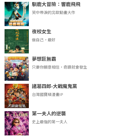
馴鹿大冒險：響鹿飛飛
笑中帶淚的北歐動畫大作
夜校女生
做自己，最好
夢想巨無霸
只要你願意相信，奇蹟就會發生
諸葛四郎-大戰魔鬼黨
台灣國寶級漫畫IP
第一夫人的逆襲
史上最強的第一夫人