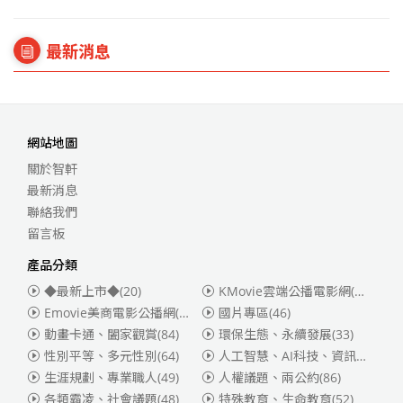
最新消息
網站地圖
關於智軒
最新消息
聯絡我們
留言板
產品分類
◆最新上市◆
(20)
KMovie雲端公播電影網(迪士尼、福斯、索尼)
Emovie美商電影公播網(華納)
(186)
國片專區
(46)
動畫卡通、闔家觀賞
(84)
環保生態、永續發展
(33)
性別平等、多元性別
(64)
人工智慧、AI科技、資訊安全
(55)
生涯規劃、專業職人
(49)
人權議題、兩公約
(86)
各類霸凌、社會議題
(48)
特殊教育、生命教育
(52)