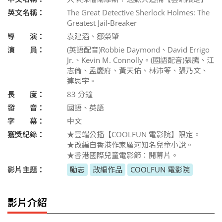
英文名稱：
The Great Detective Sherlock Holmes: The
Greatest Jail-Breaker
導 演：
袁建滔、鄒榮肇
演 員：
(英語配音)Robbie Daymond、David Errigo
Jr.、Kevin M. Connolly。(國語配音)張騰、江
志倫、孟慶府、黃天佑、林沛笭、張乃文、
連思宇。
長 度：
83
分鐘
發 音：
國語、英語
字 幕：
中文
獲獎紀錄：
★雲端公播【COOLFUN 電影院】限定。
★改編自香港作家厲河知名兒童小說。
★香港國際兒童電影節：開幕片。
影片主題：
勵志
改編作品
COOLFUN 電影院
影片介紹