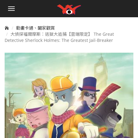
手
機
選
單
動畫卡通、闔家觀賞
大偵探福爾摩斯：逃獄大追捕【雲端限定】 The Great
Detective Sherlock Holmes: The Greatest Jail-Breaker