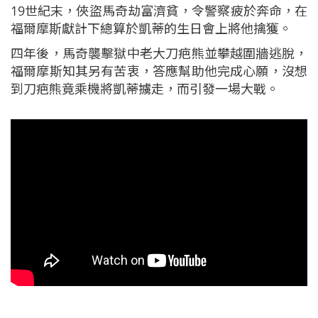
19世紀末，俠盜馬奇劫富濟貧，令警察疲於奔命，在
福爾摩斯獻計下總算於凱蒂的生日會上將他擒獲。
四年後，馬奇襲擊獄中老大刀疤熊並攀越圍牆逃脫，
福爾摩斯知其另有苦衷，答應幫助他完成心願，沒想
到刀疤熊竟乘機將凱蒂擄走，而引發一場大戰。