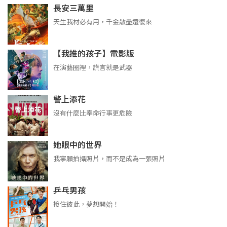
長安三萬里
天生我材必有用，千金散盡還復來
【我推的孩子】電影版
在演藝圈裡，謊言就是武器
警上添花
沒有什麼比奉命行事更危險
她眼中的世界
我寧願拍攝照片，而不是成為一張照片
乒乓男孩
接住彼此，夢想開始！