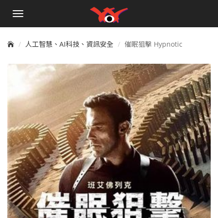
手
機
選
單
人工智慧、AI科技、資訊安全
催眠狙擊 Hypnotic