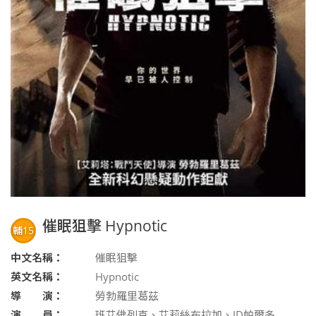
催眠狙擊 Hypnotic
輔15
中文名稱：
催眠狙擊
英文名稱：
Hypnotic
導 演：
勞勃羅里葛茲
演 員：
班艾佛列克、艾莉絲布拉加、JD帕爾多