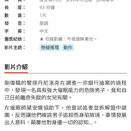
長 度：
93
分鐘
數 量：
1片
發 音：
英語
字 幕：
中文
獲獎紀錄：
★ 坎城影展：午夜放映單元。
影片主題：
懸疑推理
動作
影片介紹
剛復職的警探丹尼洛克在調查一宗銀行搶案的過程
中，發現一名具有強大催眠能力的危險男子，竟和自
己日前離奇失蹤的女兒有關。
在催眠師黛安娜協助下，他嘗試追查並拆解箇中謎
團，反而讓他們被該男子追殺而身陷險境，事情發展
出人意料，顛覆他對身邊一切的認知…。