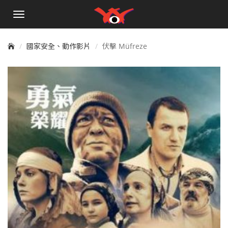
手
機
選
單
國家安全、動作影片
伏擊 Müfreze