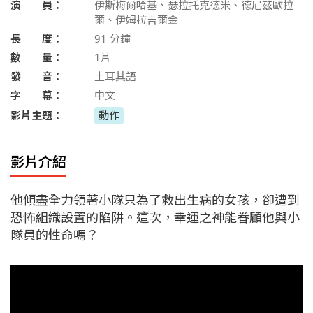
演 員：
伊斯梅爾哈基、瑟拉托克德米、德尼茲歐拉
爾、伊姆拉吉爾金
長 度：
91
分鐘
數 量：
1片
發 音：
土耳其語
字 幕：
中文
影片主題：
動作
影片介紹
他傾盡全力領著小隊只為了救出生病的女孩，卻遭到
恐怖組織設置的陷阱。這次，幸運之神能眷顧他與小
隊員的性命嗎？