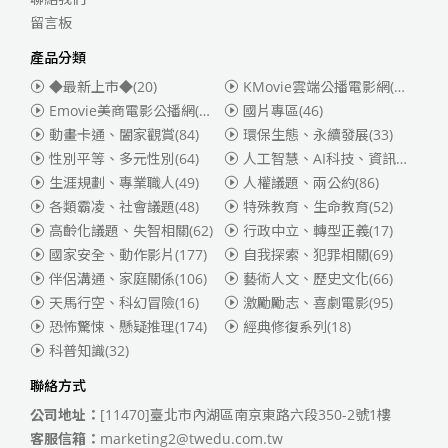
留言板
產品分類
◆最新上市◆
(20)
KMovie雲端公播電影網(迪士尼、福斯、索尼)
Emovie美商電影公播網(華納)
(186)
國片專區
(46)
動畫卡通、闔家觀賞
(84)
環保生態、永續發展
(33)
性別平等、多元性別
(64)
人工智慧、AI科技、資訊安全
(55)
生涯規劃、專業職人
(49)
人權議題、兩公約
(86)
各類霸凌、社會議題
(48)
特殊教育、生命教育
(52)
高齡化議題、失智相關
(62)
行政中立、轉型正義
(17)
國家安全、動作影片
(177)
自我探索、犯罪相關
(69)
伴侶溝通、家庭關係
(106)
藝術人文、歷史文化
(66)
天馬行空、科幻冒險
(16)
激勵勵志、喜劇電影
(95)
恐怖驚悚、懸疑推理
(174)
經典修復系列
(18)
科普知識
(32)
聯絡方式
公司地址：
[11470]臺北市內湖區南京東路六段350-2號1樓
客服信箱：
marketing2@twedu.com.tw