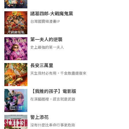
諸葛四郎-大戰魔鬼黨
台灣國寶級漫畫IP
第一夫人的逆襲
史上最強的第一夫人
長安三萬里
天生我材必有用，千金散盡還復來
【我推的孩子】電影版
在演藝圈裡，謊言就是武器
警上添花
沒有什麼比奉命行事更危險