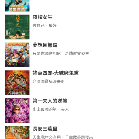
夜校女生
做自己，最好
夢想巨無霸
只要你願意相信，奇蹟就會發生
諸葛四郎-大戰魔鬼黨
台灣國寶級漫畫IP
第一夫人的逆襲
史上最強的第一夫人
長安三萬里
天生我材必有用，千金散盡還復來