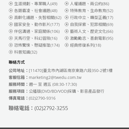
生涯規劃、專業職人
(49)
人權議題、兩公約
(86)
各類霸凌、社會議題
(48)
特殊教育、生命教育
(52)
高齡化議題、失智相關
(62)
行政中立、轉型正義
(17)
國家安全、動作影片
(177)
自我探索、犯罪相關
(69)
伴侶溝通、家庭關係
(106)
藝術人文、歷史文化
(66)
天馬行空、科幻冒險
(16)
激勵勵志、喜劇電影
(95)
恐怖驚悚、懸疑推理
(174)
經典修復系列
(18)
科普知識
(32)
聯絡方式
公司地址：
[11470]臺北市內湖區南京東路六段350-2號1樓
客服信箱：
marketing2@twedu.com.tw
服務時間：
週一 至 週五 (08:30-17:30)
服務項目：
公播版(DVD/BD/VOD)採購、影音產品發行
傳真電話：
(02)2790-9316
聯絡電話：
(02)2792-3255