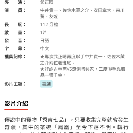
導 演：
武正晴
演 員：
中井貴一、佐佐木藏之介、安田章大、森川
葵、友近
長 度：
112
分鐘
數 量：
1片
發 音：
日語
字 幕：
中文
獲獎紀錄：
★導演武正晴再度聯手中井貴一、佐佐木藏
之介兩位老班底。
★奸詐古董商VS潦倒陶藝家，三度聯手靠膺
品一獲千金。
影片主題：
喜劇
影片介紹
傳說中的寶物「秀吉七品」，只要收集完整就會發生
奇蹟，其中的茶碗「鳳凰」至今下落不明。轉行