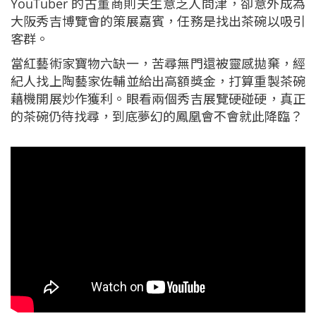
YouTuber 的古董商則夫生意乏人問津，卻意外成為
大阪秀吉博覽會的策展嘉賓，任務是找出茶碗以吸引
客群。
當紅藝術家寶物六缺一，苦尋無門還被靈感拋棄，經
紀人找上陶藝家佐輔並給出高額獎金，打算重製茶碗
藉機開展炒作獲利。眼看兩個秀吉展覽硬碰硬，真正
的茶碗仍待找尋，到底夢幻的鳳凰會不會就此降臨？