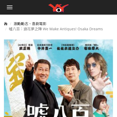
手
機
選
單
激勵勵志、喜劇電影
噓八百：浪花夢之陣 We Make Antiques! Osaka Dreams