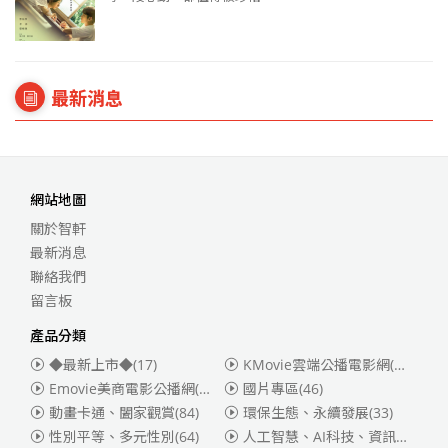
最新消息
網站地圖
關於智軒
最新消息
聯絡我們
留言板
產品分類
◆最新上市◆
(17)
KMovie雲端公播電影網(迪士尼、福斯、索尼)
Emovie美商電影公播網(華納)
(186)
國片專區
(46)
動畫卡通、闔家觀賞
(84)
環保生態、永續發展
(33)
性別平等、多元性別
(64)
人工智慧、AI科技、資訊安全
(55)