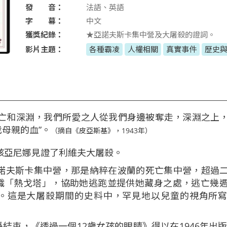
發 音：
法語、英語
字 幕：
中文
獲獎紀錄：
★亞諾夫斯卡集中營及大屠殺的證詞。
影片主題：
各種霸凌
人權相關
真實事件
歷史
死亡和深淵，我們所愛之人從我們身邊被奪走，深淵之上
母親的血”。
（摘自《皮亞斯基》，1943年）
女孩亞尼娜見證了利維夫大屠殺。
亞諾夫斯卡集中營，那是納粹在波蘭的死亡集中營，超過
織「熱戈塔」，協助她逃跑並提供她藏身之處，逃亡幾
。這是大屠殺期間的史料中，罕見地以兒童的視角所
結束，《透過一個12歲女孩的眼睛》得以在1946年出版。