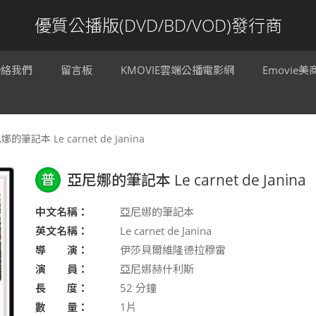
優質公播版(DVD/BD/VOD)發行商
聯絡我們
留言板
KMOVIE雲端公播電影網
Emovie
的筆記本 Le carnet de Janina
普
亞尼娜的筆記本 Le carnet de Janina
中文名稱：
亞尼娜的筆記本
英文名稱：
Le carnet de Janina
導 演：
伊莎貝爾維隆德拉穆雷
演 員：
亞尼娜赫什利斯
長 度：
52
分鐘
數 量：
1片