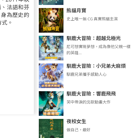
語、法語和芬
熊貓月寶
。身為歷史的
史上唯一無 CG 真實熊貓主演
方式。
馴鹿大冒險：超越北極光
尼可想實現夢想，成為像他父親一樣
的英雄…
馴鹿大冒險：小兄弟大麻煩
馴鹿兄弟攜手感動人心
馴鹿大冒險：響鹿飛飛
笑中帶淚的北歐動畫大作
夜校女生
做自己，最好