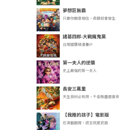
夢想巨無霸
只要你願意相信，奇蹟就會發生
諸葛四郎-大戰魔鬼黨
台灣國寶級漫畫IP
第一夫人的逆襲
史上最強的第一夫人
長安三萬里
天生我材必有用，千金散盡還復來
【我推的孩子】電影版
在演藝圈裡，謊言就是武器