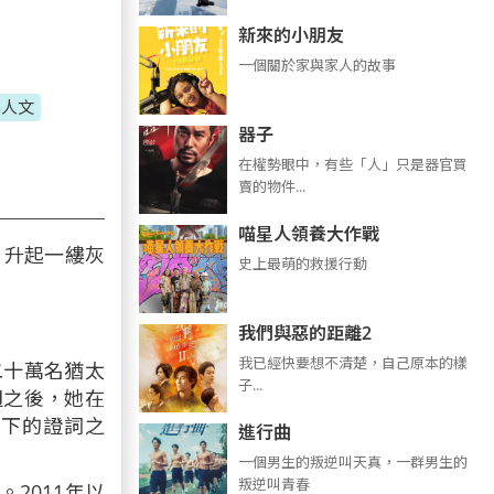
新來的小朋友
一個關於家與家人的故事
與人文
器子
在權勢眼中，有些「人」只是器官買
賣的物件...
喵星人領養大作戰
，升起一縷灰
史上最萌的救援行動
我們與惡的距離2
我已經快要想不清楚，自己原本的樣
二十萬名猶太
子...
週之後，她在
寫下的證詞之
進行曲
​​​一個男生的叛逆叫天真，一群男生的
叛逆叫青春
2011年以