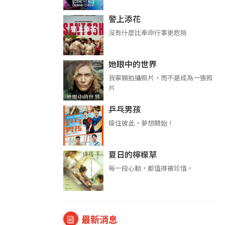
警上添花
沒有什麼比奉命行事更危險
她眼中的世界
我寧願拍攝照片，而不是成為一張照
片
乒乓男孩
接住彼此，夢想開始！
夏日的檸檬草
每一段心動，都值得被珍惜。
最新消息