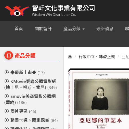
智軒文化事業有限公司
Wisdom Win Distributor Co.
首頁
關於智軒
產品分類
最新消息
產品分類
行政中立、轉型正義
亞尼娜
◆最新上市◆
(17)
KMovie雲端公播電影網
(迪士尼、福斯、索尼)
(349)
Emovie美商電影公播網
(華納)
(186)
國片專區
(46)
動畫卡通、闔家觀賞
(84)