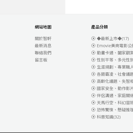
網站地圖
產品分類
關於智軒
◆最新上市◆
(17)
最新消息
Emovie美商電影公
聯絡我們
動畫卡通、闔家觀
留言板
性別平等、多元性
生涯規劃、專業職
各類霸凌、社會議
高齡化議題、失智
國家安全、動作影
伴侶溝通、家庭關
天馬行空、科幻冒
恐怖驚悚、懸疑推
科普知識
(32)