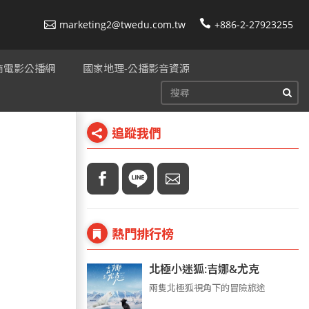
marketing2@twedu.com.tw
+886-2-27923255
美商電影公播網
國家地理-公播影音資源
追蹤我們
熱門排行榜
北極小迷狐:吉娜&尤克
兩隻北極狐視角下的冒險旅途