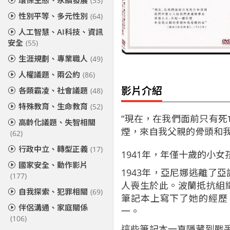
環保生態、永續發展
(33)
性別平等、多元性別
(64)
人工智慧、AI科技、資訊
安全
(55)
生涯規劃、專業職人
(49)
人權議題、兩公約
(86)
影片介紹
各類霸凌、社會議題
(48)
特殊教育、生命教育
(52)
“現在，在我們面前只有
高齡化議題、失智相關
煙，來自我父親的骨頭和我
(62)
行政中立、轉型正義
(17)
1941年，年僅十歲的小
國家安全、動作影片
1943年，亞尼娜逃離了
(177)
人喪生於此。波蘭抵抗組
自我探索、犯罪相關
(69)
筆記本上寫下了她的經歷
伴侶溝通、家庭關係
一。
(106)
這些筆記本一直隱藏到戰爭