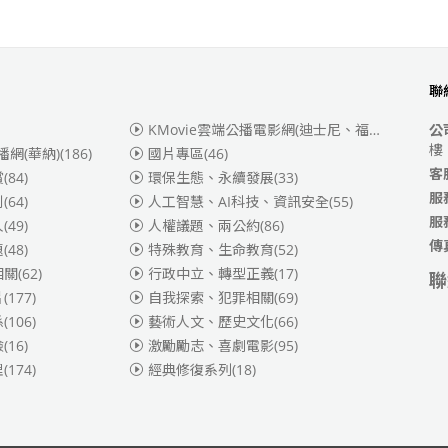
聯
KMovie雲端公播電影網(迪士尼、福斯、索尼)
(3
公
樓
播網(華納)
(186)
國片專區
(46)
客
賞
(84)
環保生態、永續發展
(33)
服
別
(64)
人工智慧、AI科技、資訊安全
(55)
服
人
(49)
人權議題、兩公約
(86)
傳
題
(48)
特殊教育、生命教育
(52)
相關
(62)
行政中立、轉型正義
(17)
聯
片
(177)
自我探索、犯罪相關
(69)
係
(106)
藝術人文、歷史文化
(66)
險
(16)
激勵勵志、喜劇電影
(95)
理
(174)
經典修復系列
(18)