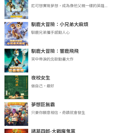
尼可想實現夢想，成為像他父親一樣的英雄…
馴鹿大冒險：小兄弟大麻煩
馴鹿兄弟攜手感動人心
馴鹿大冒險：響鹿飛飛
笑中帶淚的北歐動畫大作
夜校女生
做自己，最好
夢想巨無霸
只要你願意相信，奇蹟就會發生
諸葛四郎-大戰魔鬼黨