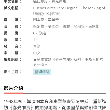
中文名稱：
攝氏零度．春光再現
英文名稱：
Buenos Aires Zero Degree：The Making of
Happy Together
導 演：
關本良、李業華
演 員：
梁朝偉、張國榮、張震、關淑怡、王家衛
長 度：
62
分鐘
數 量：
1片
發 音：
粵語
字 幕：
中文
獲獎紀錄：
★呈現電影《春光乍洩》私密且不為人知的
另一面。
影片主題：
藝術相關
影片介紹
1998年初，導演關本良和李業華來到阿根廷，重新造
訪《春光乍洩》的拍攝地點，從張國榮與梁朝偉共舞