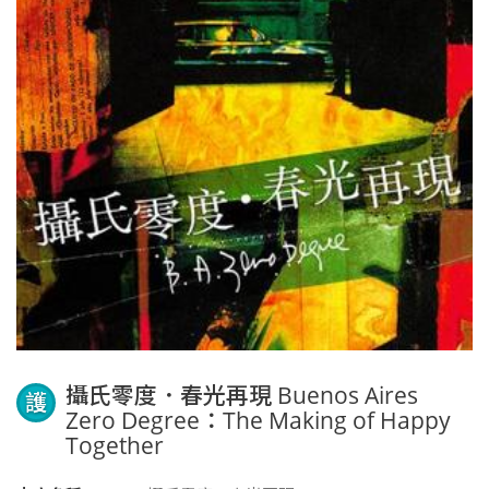
攝氏零度．春光再現 Buenos Aires
護
Zero Degree：The Making of Happy
Together