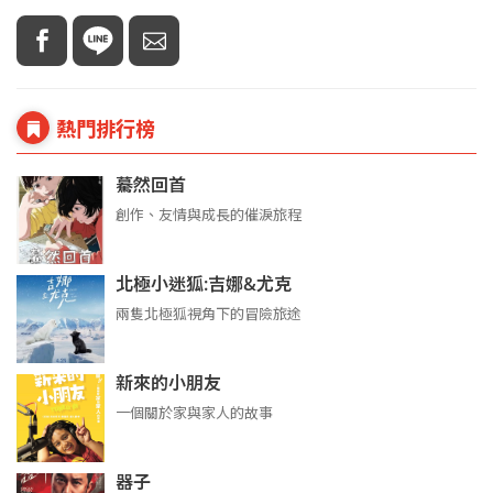
熱門排行榜
驀然回首
創作、友情與成長的催淚旅程
北極小迷狐:吉娜&尤克
兩隻北極狐視角下的冒險旅途
新來的小朋友
一個關於家與家人的故事
器子