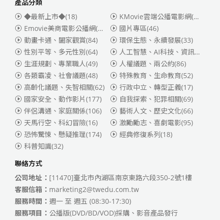
產品分類
◆最新上市◆
(18)
KMovie雲端公播電影網(迪士尼、福斯、索尼)
Emovie美商電影公播網(華納)
(186)
國片專區
(46)
動畫卡通、闔家觀賞
(84)
環保生態、永續發展
(33)
性別平等、多元性別
(64)
人工智慧、AI科技、資訊安全
(55)
生涯規劃、專業職人
(49)
人權議題、兩公約
(86)
各類霸凌、社會議題
(48)
特殊教育、生命教育
(52)
高齡化議題、失智相關
(62)
行政中立、轉型正義
(17)
國家安全、動作影片
(177)
自我探索、犯罪相關
(69)
伴侶溝通、家庭關係
(106)
藝術人文、歷史文化
(66)
天馬行空、科幻冒險
(16)
激勵勵志、喜劇電影
(95)
恐怖驚悚、懸疑推理
(174)
經典修復系列
(18)
科普知識
(32)
聯絡方式
公司地址：
[11470]臺北市內湖區南京東路六段350-2號1樓
客服信箱：
marketing2@twedu.com.tw
服務時間：
週一 至 週五 (08:30-17:30)
服務項目：
公播版(DVD/BD/VOD)採購、影音產品發行