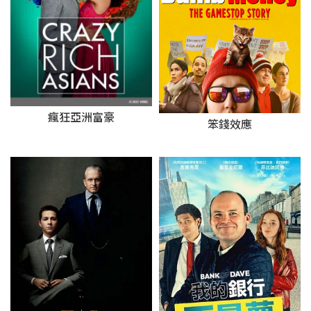
瘋狂亞洲富豪
笨錢效應