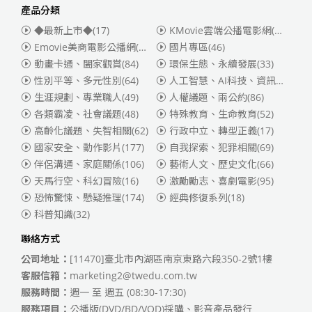
產品分類
◆最新上市◆
(17)
KMovie雲端公播電影網(迪士尼、福斯、索尼)
Emovie美商電影公播網(華納)
(186)
國片專區
(46)
動畫卡通、闔家觀賞
(84)
環保生態、永續發展
(33)
性別平等、多元性別
(64)
人工智慧、AI科技、資訊安全
(55)
生涯規劃、專業職人
(49)
人權議題、兩公約
(86)
各類霸凌、社會議題
(48)
特殊教育、生命教育
(52)
高齡化議題、失智相關
(62)
行政中立、轉型正義
(17)
國家安全、動作影片
(177)
自我探索、犯罪相關
(69)
伴侶溝通、家庭關係
(106)
藝術人文、歷史文化
(66)
天馬行空、科幻冒險
(16)
激勵勵志、喜劇電影
(95)
恐怖驚悚、懸疑推理
(174)
經典修復系列
(18)
科普知識
(32)
聯絡方式
公司地址：
[11470]臺北市內湖區南京東路六段350-2號1樓
客服信箱：
marketing2@twedu.com.tw
服務時間：
週一 至 週五 (08:30-17:30)
服務項目：
公播版(DVD/BD/VOD)採購、影音產品發行