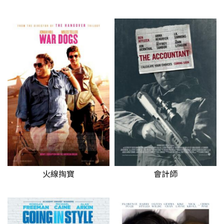
火線掏寶
會計師