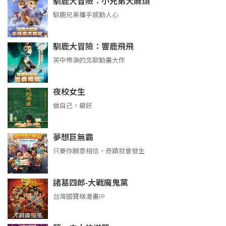
馴鹿大冒險：小兄弟大麻煩
馴鹿兄弟攜手感動人心
馴鹿大冒險：響鹿飛飛
笑中帶淚的北歐動畫大作
夜校女生
做自己，最好
夢想巨無霸
只要你願意相信，奇蹟就會發生
諸葛四郎-大戰魔鬼黨
台灣國寶級漫畫IP