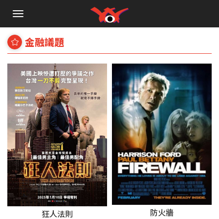
手
機
選
金融議題
單
防火牆
狂人法則