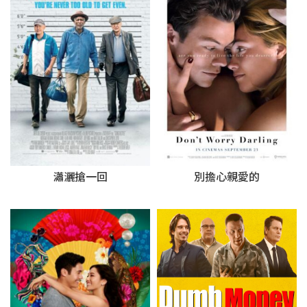
瀟灑搶一回
別擔心親愛的