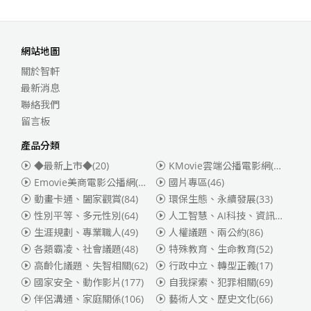
網站地圖
關於智軒
最新消息
聯絡我們
留言板
產品分類
◆最新上市◆
(20)
KMovie雲端公播電影網(迪士尼、福斯、索尼)
Emovie美商電影公播網(華納)
(186)
國片專區
(46)
動畫卡通、闔家觀賞
(84)
環保生態、永續發展
(33)
性別平等、多元性別
(64)
人工智慧、AI科技、資訊安全
(55)
生涯規劃、專業職人
(49)
人權議題、兩公約
(86)
各類霸凌、社會議題
(48)
特殊教育、生命教育
(52)
高齡化議題、失智相關
(62)
行政中立、轉型正義
(17)
國家安全、動作影片
(177)
自我探索、犯罪相關
(69)
伴侶溝通、家庭關係
(106)
藝術人文、歷史文化
(66)