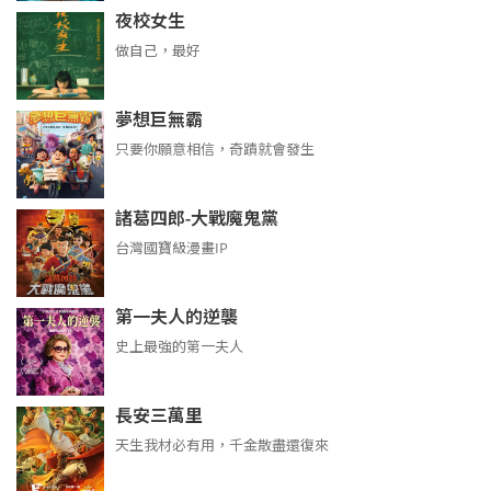
夜校女生
做自己，最好
夢想巨無霸
只要你願意相信，奇蹟就會發生
諸葛四郎-大戰魔鬼黨
台灣國寶級漫畫IP
第一夫人的逆襲
史上最強的第一夫人
長安三萬里
天生我材必有用，千金散盡還復來