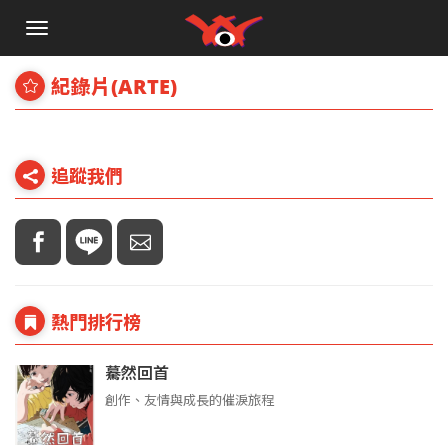
手
機
選
紀錄片(ARTE)
單
追蹤我們
熱門排行榜
驀然回首
創作、友情與成長的催淚旅程