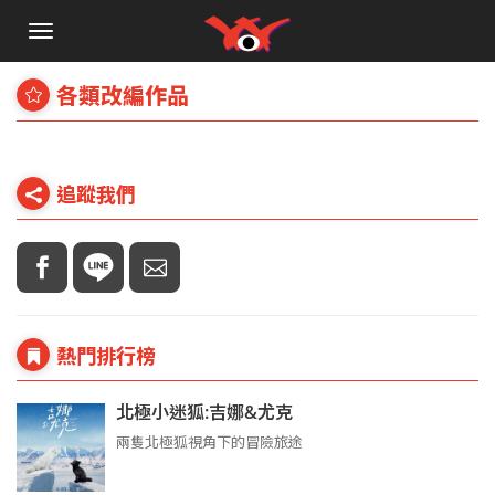
手
機
選
各類改編作品
單
追蹤我們
熱門排行榜
北極小迷狐:吉娜&尤克
兩隻北極狐視角下的冒險旅途