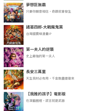
夢想巨無霸
只要你願意相信，奇蹟就會發生
諸葛四郎-大戰魔鬼黨
台灣國寶級漫畫IP
第一夫人的逆襲
史上最強的第一夫人
長安三萬里
天生我材必有用，千金散盡還復來
【我推的孩子】電影版
在演藝圈裡，謊言就是武器