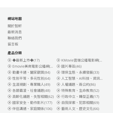
網站地圖
關於智軒
最新消息
聯絡我們
留言板
產品分類
◆最新上市◆
(17)
KMovie雲端公播電影網(迪士尼、福斯、索尼)
Emovie美商電影公播網(華納)
(186)
國片專區
(46)
動畫卡通、闔家觀賞
(84)
環保生態、永續發展
(33)
性別平等、多元性別
(64)
人工智慧、AI科技、資訊安全
(55)
生涯規劃、專業職人
(49)
人權議題、兩公約
(86)
各類霸凌、社會議題
(48)
特殊教育、生命教育
(52)
高齡化議題、失智相關
(62)
行政中立、轉型正義
(17)
國家安全、動作影片
(177)
自我探索、犯罪相關
(69)
伴侶溝通、家庭關係
(106)
藝術人文、歷史文化
(66)