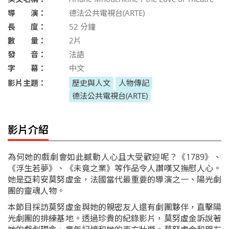
導 演：
德法公共電視台(ARTE)
長 度：
52
分鐘
數 量：
2片
發 音：
法語
字 幕：
中文
影片主題：
歷史與人文
人物傳記
德法公共電視台(ARTE)
影片介紹
為何她的戲劇會如此撼動人心且大受歡迎呢？《1789》、
《浮生若夢》、《未竟之業》等作品令人讚嘆又撫慰人心。
她是亞莉安莫努虛金，法國當代最重要的導演之一、陽光劇
團的靈魂人物。
本節目採訪莫努虛金與她的親密友人還有劇團夥伴，直擊陽
光劇團的排練基地。透過珍貴的紀錄影片，莫努虛金訴說著