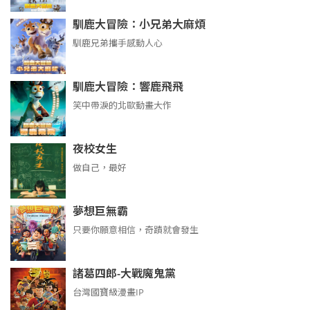
馴鹿大冒險：小兄弟大麻煩
馴鹿兄弟攜手感動人心
馴鹿大冒險：響鹿飛飛
笑中帶淚的北歐動畫大作
夜校女生
做自己，最好
夢想巨無霸
只要你願意相信，奇蹟就會發生
諸葛四郎-大戰魔鬼黨
台灣國寶級漫畫IP