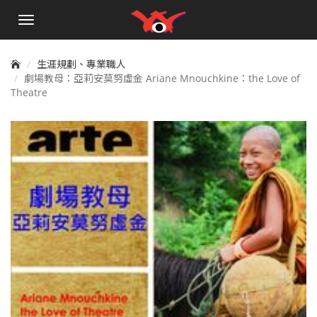
手
機
選
單
生涯規劃、專業職人
劇場教母：亞莉安莫努虛金 Ariane Mnouchkine：the Love of
Theatre