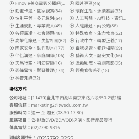
Emovie美商電影公播網(華納)
(186)
國片專區
(46)
動畫卡通、闔家觀賞
(84)
環保生態、永續發展
(33)
性別平等、多元性別
(64)
人工智慧、AI科技、資訊安全
(55)
生涯規劃、專業職人
(49)
人權議題、兩公約
(86)
各類霸凌、社會議題
(48)
特殊教育、生命教育
(52)
高齡化議題、失智相關
(62)
行政中立、轉型正義
(17)
國家安全、動作影片
(177)
自我探索、犯罪相關
(69)
伴侶溝通、家庭關係
(106)
藝術人文、歷史文化
(66)
天馬行空、科幻冒險
(16)
激勵勵志、喜劇電影
(95)
恐怖驚悚、懸疑推理
(174)
經典修復系列
(18)
科普知識
(32)
聯絡方式
公司地址：
[11470]臺北市內湖區南京東路六段350-2號1樓
客服信箱：
marketing2@twedu.com.tw
服務時間：
週一 至 週五 (08:30-17:30)
服務項目：
公播版(DVD/BD/VOD)採購、影音產品發行
傳真電話：
(02)2790-9316
聯絡電話：
(02)2792-3255