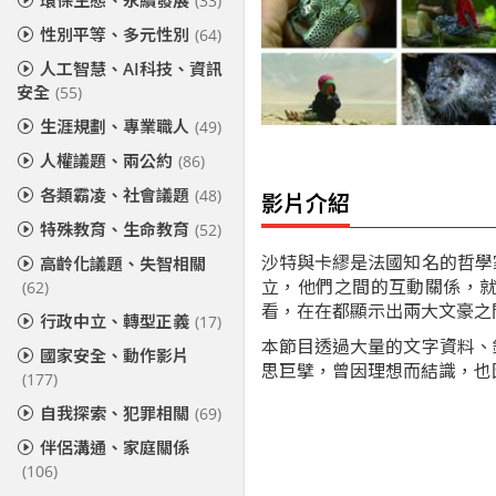
環保生態、永續發展
(33)
性別平等、多元性別
(64)
人工智慧、AI科技、資訊
安全
(55)
生涯規劃、專業職人
(49)
人權議題、兩公約
(86)
各類霸凌、社會議題
(48)
影片介紹
特殊教育、生命教育
(52)
沙特與卡繆是法國知名的哲學
高齡化議題、失智相關
立，他們之間的互動關係，
(62)
看，在在都顯示出兩大文豪之
行政中立、轉型正義
(17)
本節目透過大量的文字資料、
國家安全、動作影片
思巨擘，曾因理想而結識，也
(177)
自我探索、犯罪相關
(69)
伴侶溝通、家庭關係
(106)