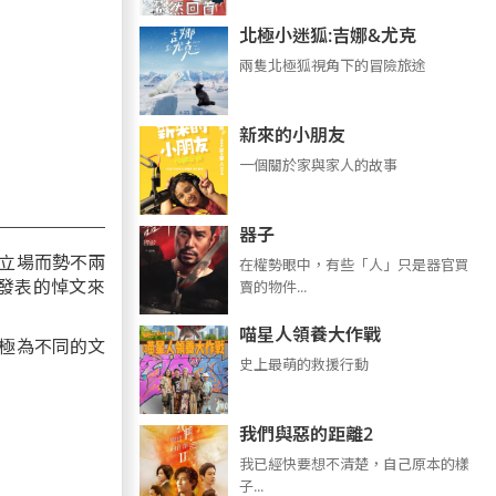
北極小迷狐:吉娜&尤克
兩隻北極狐視角下的冒險旅途
新來的小朋友
一個關於家與家人的故事
器子
立場而勢不兩
在權勢眼中，有些「人」只是器官買
發表的悼文來
賣的物件...
喵星人領養大作戰
極為不同的文
史上最萌的救援行動
我們與惡的距離2
我已經快要想不清楚，自己原本的樣
子...