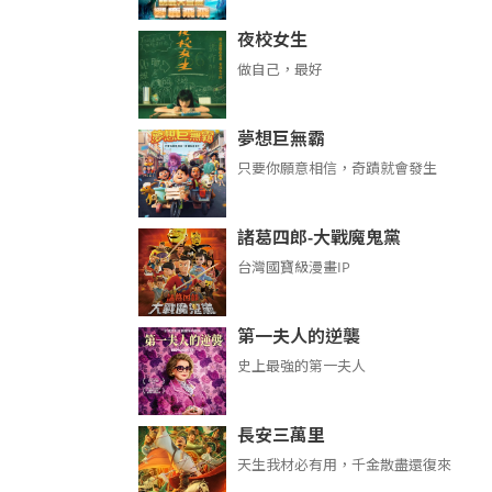
夜校女生
做自己，最好
夢想巨無霸
只要你願意相信，奇蹟就會發生
諸葛四郎-大戰魔鬼黨
台灣國寶級漫畫IP
第一夫人的逆襲
史上最強的第一夫人
長安三萬里
天生我材必有用，千金散盡還復來