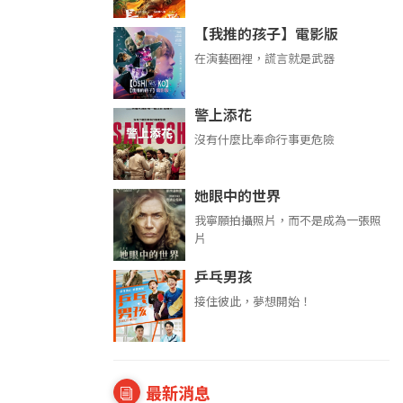
【我推的孩子】電影版
在演藝圈裡，謊言就是武器
警上添花
沒有什麼比奉命行事更危險
她眼中的世界
我寧願拍攝照片，而不是成為一張照
片
乒乓男孩
接住彼此，夢想開始！
最新消息