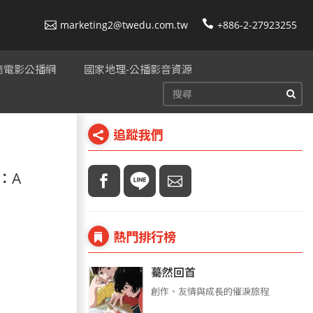
marketing2@twedu.com.tw
+886-2-27923255
美商電影公播網
國家地理-公播影音資源
追蹤我們
：A
熱門排行榜
驀然回首
創作、友情與成長的催淚旅程