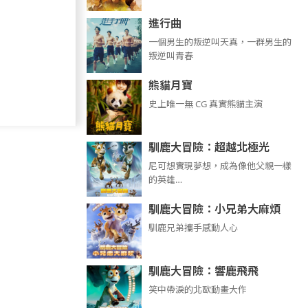
進行曲
​​​一個男生的叛逆叫天真，一群男生的
叛逆叫青春
熊貓月寶
史上唯一無 CG 真實熊貓主演
馴鹿大冒險：超越北極光
尼可想實現夢想，成為像他父親一樣
的英雄…
馴鹿大冒險：小兄弟大麻煩
馴鹿兄弟攜手感動人心
馴鹿大冒險：響鹿飛飛
笑中帶淚的北歐動畫大作