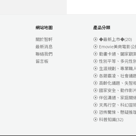
網站地圖
產品分類
關於智軒
◆最新上市◆
(20)
最新消息
Emovie美商電影公
聯絡我們
動畫卡通、闔家觀
留言板
性別平等、多元性
生涯規劃、專業職
各類霸凌、社會議
高齡化議題、失智
國家安全、動作影
伴侶溝通、家庭關
天馬行空、科幻冒
恐怖驚悚、懸疑推
科普知識
(32)