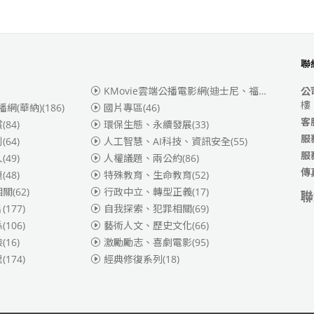
聯
KMovie雲端公播電影網(迪士尼、福斯、索尼)
(3
公
樓
播網(華納)
(186)
國片專區
(46)
客
賞
(84)
環保生態、永續發展
(33)
服
別
(64)
人工智慧、AI科技、資訊安全
(55)
服
人
(49)
人權議題、兩公約
(86)
傳
題
(48)
特殊教育、生命教育
(52)
相關
(62)
行政中立、轉型正義
(17)
聯
片
(177)
自我探索、犯罪相關
(69)
係
(106)
藝術人文、歷史文化
(66)
險
(16)
激勵勵志、喜劇電影
(95)
理
(174)
經典修復系列
(18)