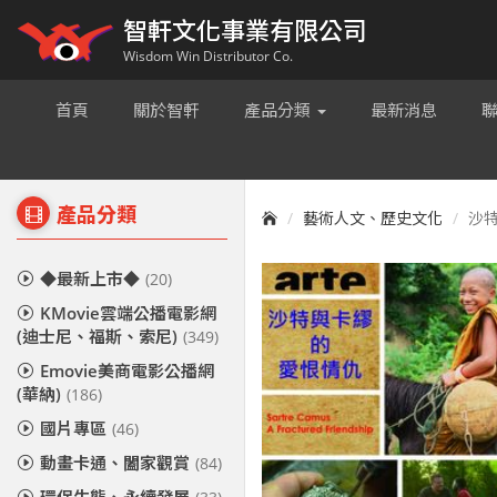
智軒文化事業有限公司
Wisdom Win Distributor Co.
首頁
關於智軒
產品分類
最新消息
產品分類
藝術人文、歷史文化
沙特
◆最新上市◆
(20)
KMovie雲端公播電影網
(迪士尼、福斯、索尼)
(349)
Emovie美商電影公播網
(華納)
(186)
國片專區
(46)
動畫卡通、闔家觀賞
(84)